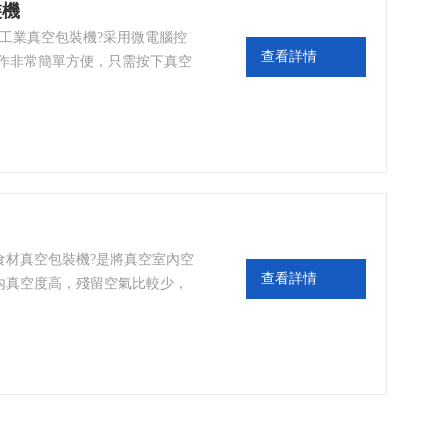
裝機
化工業真空包裝機?采用微電腦控
查看詳情
操作非常簡單方便，只需按下真空
效率非常高，
食材真空包裝機?是將真空室內空
查看詳情
內真空度高，殘留空氣比較少，
、霉變和腐爛，延長了產品的儲