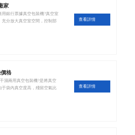
廠家
商用銀行票據真空包裝機?真空室
查看詳情
，充分放大真空室空間，控制部
機價格
式干濕兩用真空包裝機?是將真空
查看詳情
由于袋內真空度高，殘留空氣比
品氧化、霉變和腐爛，延長了產