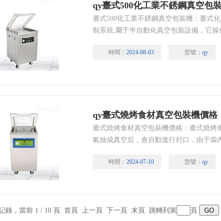
qy臺式500化工業不銹鋼真空包
臺式500化工業不銹鋼真空包裝機：臺式
制系統,屬于半自動化真空包裝設備，它
室蓋即可按設定的程序完成抽真空封口，
時間：
2024-08-03
型號：
qy
qy臺式燒烤食材真空包裝機價格
臺式燒烤食材真空包裝機價格：臺式燒烤
氣抽成真空后，會自動進行封口，由于袋
抑制菌等微生物的繁殖，避免了物品氧化
時間：
2024-07-10
型號：
qy
存或保鮮期限。
條記錄，當前 1 / 10 頁 首頁 上一頁
下一頁
末頁
跳轉到第
頁