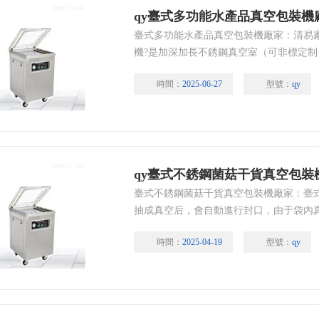
qy臺式多功能水產品真空包裝機
臺式多功能水產品真空包裝機廠家：清易
機?是加深加長不銹鋼真空室（可非標定
（前封口）之分，雙封口只要適用于一次
時間：
2025-06-27
型號：
qy
用于包裝單件較大規格產品。
qy臺式不銹鋼菌菇干貨真空包裝
臺式不銹鋼菌菇干貨真空包裝機廠家：臺
抽成真空后，會自動進行封口，由于袋內
制菌等微生物的繁殖，避免了物品氧化、
時間：
2025-04-19
型號：
qy
或保鮮期限。