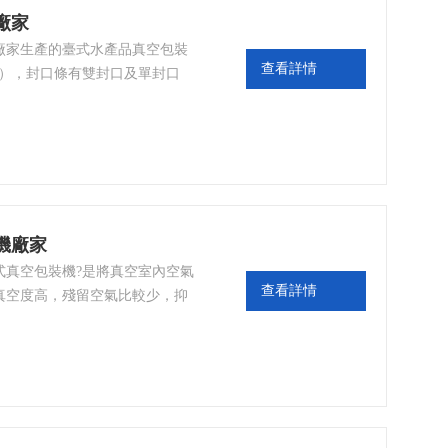
廠家
廠家生產的臺式水產品真空包裝
查看詳情
制），封口條有雙封口及單封口
包裝多包小規格產品，單封口適
機廠家
式真空包裝機?是將真空室內空氣
查看詳情
真空度高，殘留空氣比較少，抑
霉變和腐爛，延長了產品的儲存