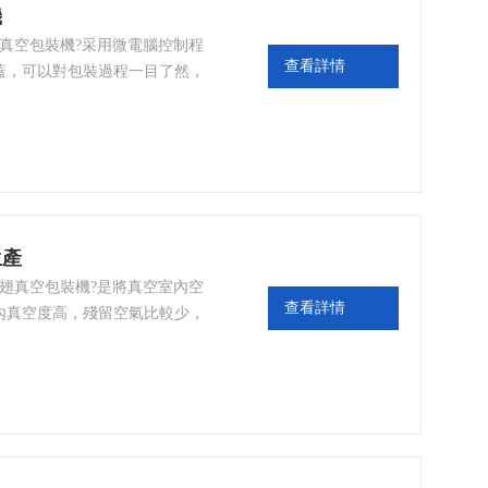
機
片真空包裝機?采用微電腦控制程
查看詳情
蓋，可以對包裝過程一目了然，
生產
雞翅真空包裝機?是將真空室內空
查看詳情
內真空度高，殘留空氣比較少，
、霉變和腐爛，延長了產品的儲