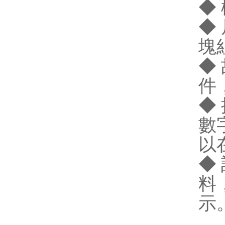
◆
◆
塊
◆
件
◆
數
以
◆
料
示