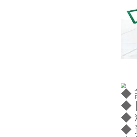
◆
◆
◆
◆