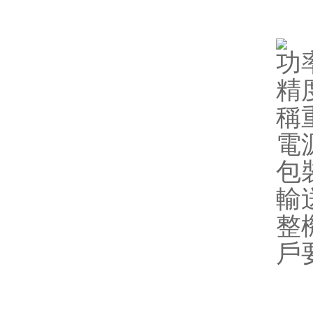
功
精
稱重
電源
包裝
輸
整
戶